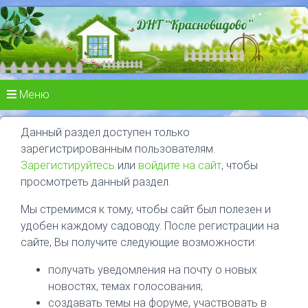
Меню
Данный раздел доступен только
зарегистрированным пользователям.
Зарегистируйтесь
или
войдите на сайт
, чтобы
просмотреть данный раздел.
Мы стремимся к тому, чтобы сайт был полезен и
удобен каждому садоводу. После регистрации на
сайте, Вы получите следующие возможности:
получать уведомления на почту о новых
новостях, темах голосования;
создавать темы на форуме, участвовать в