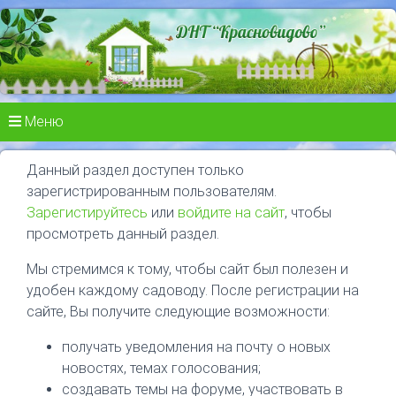
Меню
Данный раздел доступен только
зарегистрированным пользователям.
Зарегистируйтесь
или
войдите на сайт
, чтобы
просмотреть данный раздел.
Мы стремимся к тому, чтобы сайт был полезен и
удобен каждому садоводу. После регистрации на
сайте, Вы получите следующие возможности:
получать уведомления на почту о новых
новостях, темах голосования;
создавать темы на форуме, участвовать в