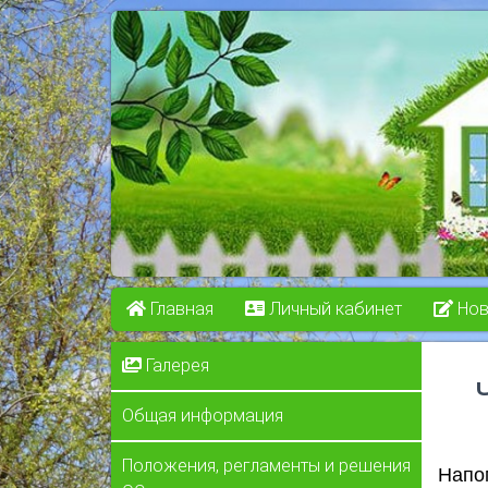
Главная
Личный кабинет
Нов
Галерея
Общая информация
Положения, регламенты и решения
Напом