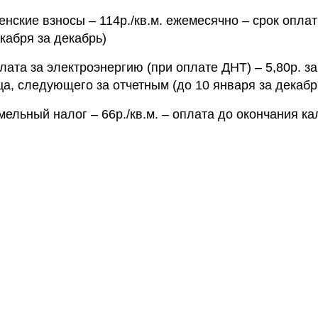
енские взносы – 114р./кв.м. ежемесячно – срок оплат
кабря за декабрь)
лата за электроэнергию (при оплате ДНТ) – 5,80р. за
а, следующего за отчетным (до 10 января за декабр
мельный налог – 66р./кв.м. – оплата до окончания к