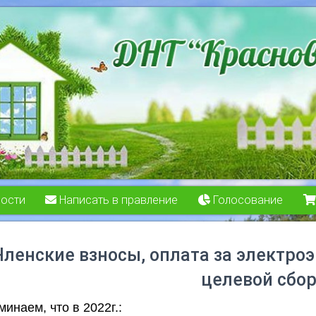
ости
Написать в правление
Голосование
Членские взносы, оплата за электроэ
целевой сбо
инаем, что в 2022г.: