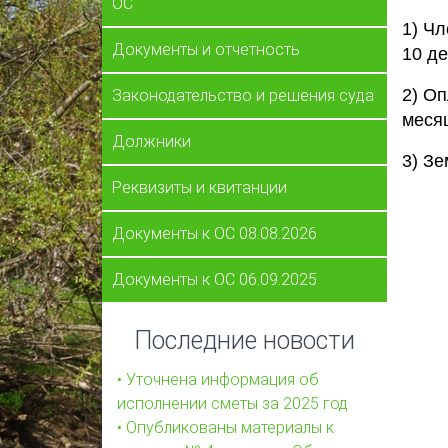
ОС
1) Чл
Документы и отчетность
10 де
2) Оп
Законодательство и решения суда
месяц
Должники
3) Зе
Реквизиты и квитанции
Документы к ОС 08.08.2026
Документы к ОС 06.09.2025
Последние новости
• Уточнена информация об
исполнении сметы за 2025 год
• Опубликованы материалы к