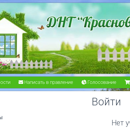
ости
Написать в правление
Голосование
Войти
il
Нет у