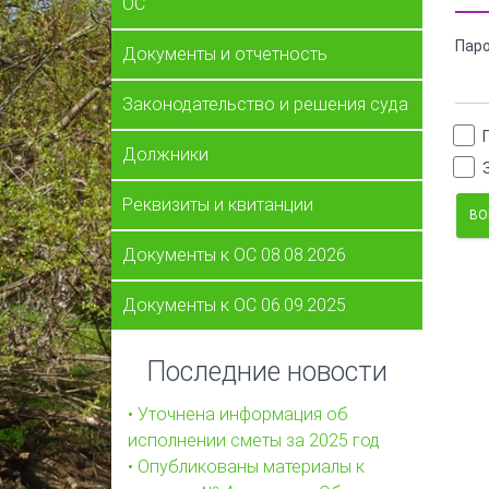
ОС
Пар
Документы и отчетность
Законодательство и решения суда
Должники
Реквизиты и квитанции
Документы к ОС 08.08.2026
Документы к ОС 06.09.2025
Последние новости
• Уточнена информация об
исполнении сметы за 2025 год
• Опубликованы материалы к