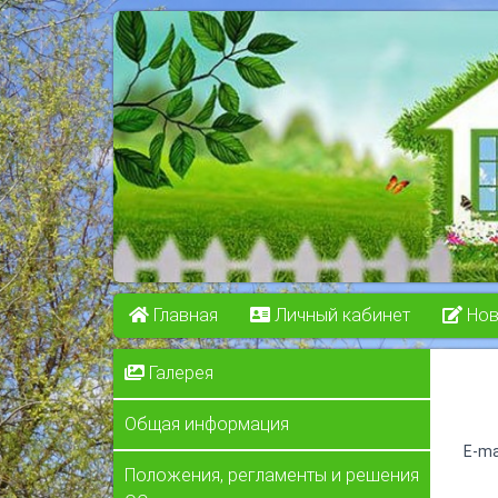
Главная
Личный кабинет
Нов
Галерея
Общая информация
E-ma
Положения, регламенты и решения