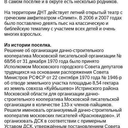
В самом посёлке и в округе есть несколько родников.
На территории ДНТ действует летний открытый театр с
греческим амфитеатром «Олимп». В 2006 и 2007 годах
было поставлено девять пьес на классическую и
библейскую тематику с участием всех детей и очень
многих взрослых.
Из истории поселка.
Решение об организации дачно-строительного
кооператива Московской писательской организации №
68/56 от 31 декабря 1970 года было принято
Исполкомом Московского городского Совета депутатов
трудящихся на основании распоряжения Совета
Министров РСФСР от 22 сентября 1970 года № 1946-р
об отводе земельного участка площадью 8,54 гектара
из земель совхоза «Куйбышево» Истринского района
Московской области для организации дачно-
строительного кооператива Московской писательской
организации в количестве 133-х членов-пайщиков.
Решили именовать организуемый дачно-строительный
кооператив московских писателей «Красновидово». И
организовать ДСК в соответствии с примерным
Уставом ДСК, утверждённым постановлением Совета