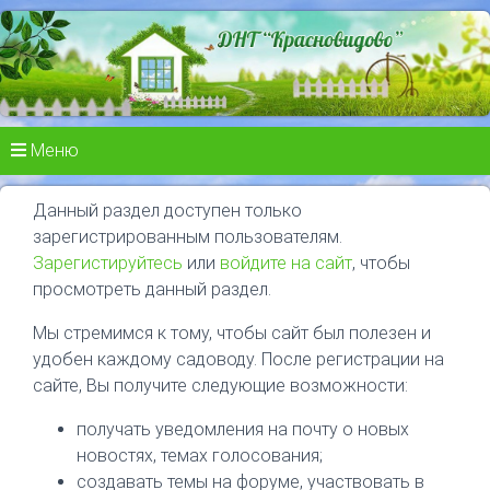
Меню
Данный раздел доступен только
зарегистрированным пользователям.
Зарегистируйтесь
или
войдите на сайт
, чтобы
просмотреть данный раздел.
Мы стремимся к тому, чтобы сайт был полезен и
удобен каждому садоводу. После регистрации на
сайте, Вы получите следующие возможности:
получать уведомления на почту о новых
новостях, темах голосования;
создавать темы на форуме, участвовать в