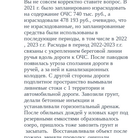
Вы не совсем корректно ставите вопрос. В
2021 г. было запланировано израсходовать
на содержание ОЧС 740 тыс. руб., а
израсходовали 478 193 руб., очевидно, что
не израсходованные, но запланированные
средства были использованы в
последующие периоды, в том числе в 2022
, 2023 г.г. Расходы в период 2022-2023 г.г.
связаны с укреплением береговой линии
ручья вдоль дороги к ОЧС. После паводков
появилась угроза сползания дороги в
ручей, а за ней и канализационных
колодцев. С другой стороны дороги
подплитное пространство вымывали
ливневые стоки с 1 территории и
автомобильной дороги. Завозили грунт,
делали бетонные инъекции и
устанавливали горизонтальный дренаж.
После обильных дождей у иловых карт под
резервными емкостями образовывалось
озеро, пришлось тоже завозить грунт и
засыпать. Восстанавливали объект после
пожара, меняли проводку, очищали